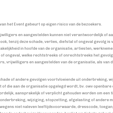
n van het Event gebeurt op eigen risico van de bezoekers.
ijwilligers en aangestelden kunnen niet verantwoordelijk of a
 ook, tenzij deze schade, verlies, diefstal of ongeval gevolg is
rakelijkheid in hoofde van de organisatie, artiesten, werkneme
al of ongeval, welke rechtstreeks of onrechtstreeks het gevol
rs, vrijwilligers en aangestelden van de organisatie, als van
schade of andere gevolgen voortvloeiende uit onderbreking, wij
 of die aan de organisatie opgelegd wordt, bv. owv openbare 
rdelijk, aansprakelijk of verplicht gehouden worden om een tic
e onderbreking, wijziging, stopzetting, afgelasting of andere 
v. wegens niet naleven leeftijdsvoorwaarde, dresscode, toeg