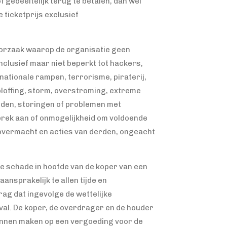
gedeeltelijk terug te betalen, dan wel
 ticketprijs exclusief
 oorzaak waarop de organisatie geen
inclusief maar niet beperkt tot hackers,
, nationale rampen, terrorisme, piraterij,
ploffing, storm, overstroming, extreme
den, storingen of problemen met
ebrek aan of onmogelijkheid om voldoende
 overmacht en acties van derden, ongeacht
ge schade in hoofde van de koper van een
ansprakelijk te allen tijde en
ag dat ingevolge de wettelijke
al. De koper, de overdrager en de houder
kunnen maken op een vergoeding voor de