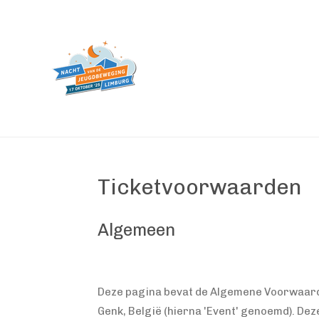
Ga
direct
naar
de
hoofdinhoud
Ticketvoorwaarden
Algemeen
Deze pagina bevat de Algemene Voorwaard
Genk, België (hierna 'Event' genoemd). D