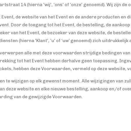
tstraat 14 (hierna 'wij', 'ons' of 'onze' genoemd). Wij zijn de
 Event, de website van het Event en de andere producten en di
Event. Door de toegang tot het Event, de bestelling, de aankoo
eker van het Event, de bezoeker van deze website, de bestell
iensten (hierna 'Klant', 'u' of ‘uw’ genoemd) zich uitdrukkeli
j verwerpen alle met deze voorwaarden strijdige bedingen van
ekking tot het Event hebben derhalve geen toepassing. Ingeva
tickets, hebben deze Voorwaarden, vermeld op deze website, 
n te wijzigen op elk gewenst moment. Alle wijzigingen van z
aan deze website en elke nieuwe bestelling, aankoop en/of ove
arding van de gewijzigde Voorwaarden.