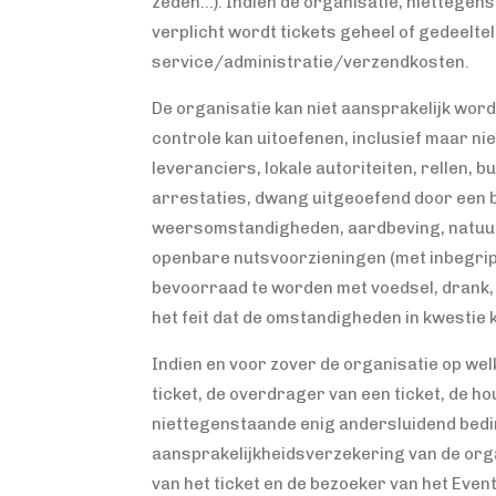
zeden…). Indien de organisatie, niettegens
verplicht wordt tickets geheel of gedeeltel
service/administratie/verzendkosten.
De organisatie kan niet aansprakelijk wor
controle kan uitoefenen, inclusief maar nie
leveranciers, lokale autoriteiten, rellen, b
arrestaties, dwang uitgeoefend door een b
weersomstandigheden, aardbeving, natuur
openbare nutsvoorzieningen (met inbegrip v
bevoorraad te worden met voedsel, drank,
het feit dat de omstandigheden in kwestie
Indien en voor zover de organisatie op we
ticket, de overdrager van een ticket, de ho
niettegenstaande enig andersluidend bedin
aansprakelijkheidsverzekering van de org
van het ticket en de bezoeker van het Eve