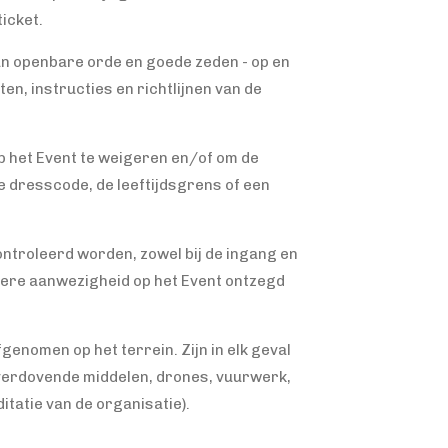
ticket.
van openbare orde en goede zeden - op en
en, instructies en richtlijnen van de
p het Event te weigeren en/of om de
e dresscode, de leeftijdsgrens of een
ontroleerd worden, zowel bij de ingang en
rdere aanwezigheid op het Event ontzegd
enomen op het terrein. Zijn in elk geval
 verdovende middelen, drones, vuurwerk,
itatie van de organisatie).