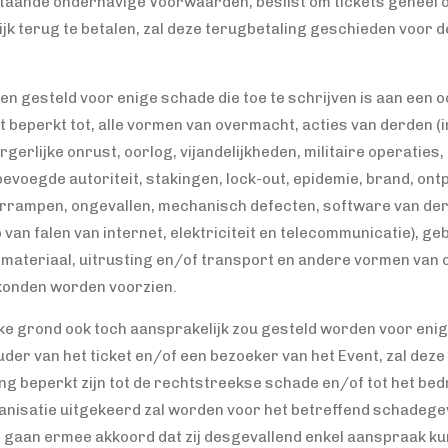
taande onderhavige Voorwaarden, beslist om tickets geheel of 
ijk terug te betalen, zal deze terugbetaling geschieden voor de
den gesteld voor enige schade die toe te schrijven is aan een
t beperkt tot, alle vormen van overmacht, acties van derden (
urgerlijke onrust, oorlog, vijandelijkheden, militaire operaties
evoegde autoriteit, stakingen, lock-out, epidemie, brand, ont
rampen, ongevallen, mechanisch defecten, software van der
an falen van internet, elektriciteit en telecommunicatie), g
 materiaal, uitrusting en/of transport en andere vormen van
 konden worden voorzien.
lke grond ook toch aansprakelijk zou gesteld worden voor eni
uder van het ticket en/of een bezoeker van het Event, zal deze a
g beperkt zijn tot de rechtstreekse schade en/of tot het bedr
anisatie uitgekeerd zal worden voor het betreffend schadegev
nt gaan ermee akkoord dat zij desgevallend enkel aanspraak 