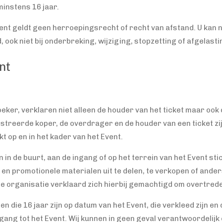
instens 16 jaar.
ent geldt geen herroepingsrecht of recht van afstand. U kan n
ook niet bij onderbreking, wijziging, stopzetting of afgelasti
nt
eker, verklaren niet alleen de houder van het ticket maar ook 
reerde koper, de overdrager en de houder van een ticket zij
t op en in het kader van het Event.
n de buurt, aan de ingang of op het terrein van het Event sticke
 promotionele materialen uit te delen, te verkopen of anders
. De organisatie verklaard zich hierbij gemachtigd om overtred
n die 16 jaar zijn op datum van het Event, die verkleed zijn en
egang tot het Event. Wij kunnen in geen geval verantwoordelijk