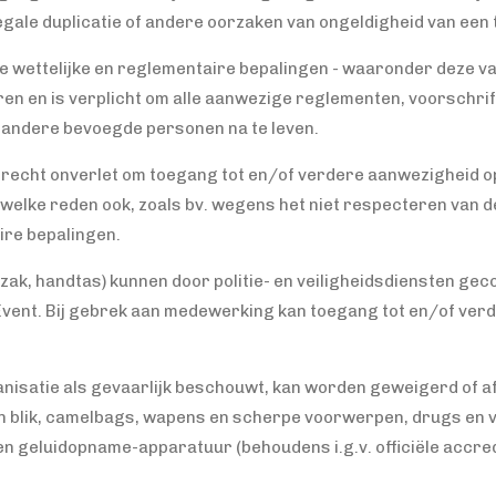
legale duplicatie of andere oorzaken van ongeldigheid van een 
e de wettelijke en reglementaire bepalingen - waaronder deze 
ren en is verplicht om alle aanwezige reglementen, voorschrift
en andere bevoegde personen na te leven.
et recht onverlet om toegang tot en/of verdere aanwezigheid o
welke reden ook, zoals bv. wegens het niet respecteren van d
ire bepalingen.
gzak, handtas) kunnen door politie- en veiligheidsdiensten gec
t Event. Bij gebrek aan medewerking kan toegang tot en/of ve
nisatie als gevaarlijk beschouwt, kan worden geweigerd of afg
 en blik, camelbags, wapens en scherpe voorwerpen, drugs en
 en geluidopname-apparatuur (behoudens i.g.v. officiële accred